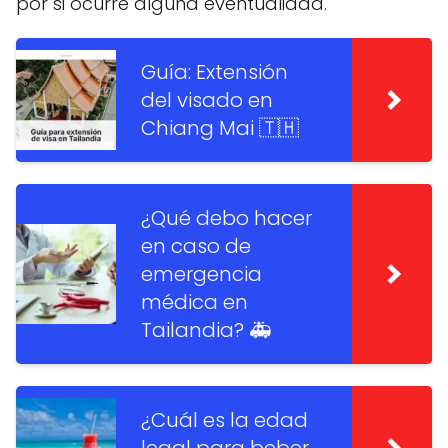
por si ocurre alguna eventualidad.
Guía: Extensión
del visado en
Chiang Mai 🇹🇭
¿Qué debo hacer
en caso de
emergencia
médica en
Tailandia? 🚑
¿Cuál es la edad
legal para beber