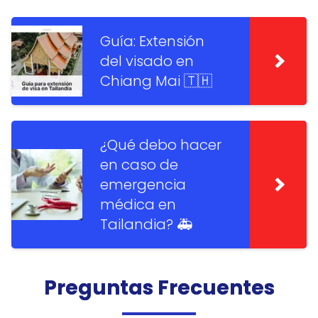
Guía: Extensión
del visado en
Chiang Mai 🇹🇭
¿Qué debo hacer
en caso de
emergencia
médica en
Tailandia? 🚑
Preguntas Frecuentes