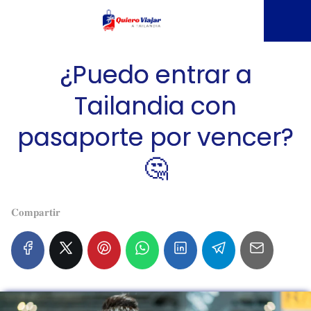
¿Puedo entrar a
Tailandia con
pasaporte por vencer?
🤔
𝐂𝐨𝐦𝐩𝐚𝐫𝐭𝐢𝐫