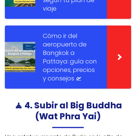
viaje
Cómo ir del
aeropuerto de
Bangkok a
Pattaya: guía con
opciones, precios
y consejos 🛫
🧘 4. Subir al Big Buddha
(Wat Phra Yai)