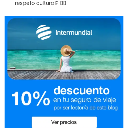
respeto cultural? 🙅‍♀️