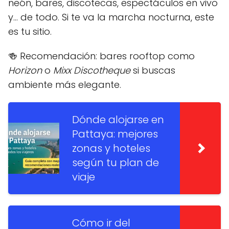
neón, bares, discotecas, espectáculos en vivo
y... de todo. Si te va la marcha nocturna, este
es tu sitio.
🍻 Recomendación: bares rooftop como
Horizon
o
Mixx Discotheque
si buscas
ambiente más elegante.
Dónde alojarse en
Pattaya: mejores
zonas y hoteles
según tu plan de
viaje
Cómo ir del