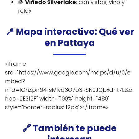
🍇
Viñedo Silverlake
: con vistas, vino y
relax
📍 Mapa interactivo: Qué ver
en Pattaya
<iframe
src="https://www.google.com/maps/d/u/0/e
mbed?
mid=1GhZpn64fsMIvq3O7o3RSN0JQbxdht7E&e
hbc=2E312F" width="100%" height="480"
style="border-radius: 12px;"></iframe>
🔗 También te puede