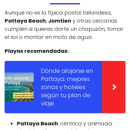
Aunque no es la típica postal tailandesa,
Pattaya Beach
,
Jomtien
y otras cercanas
cumplen si quieres darte un chapuzón, tomar
el sol o montar en moto de agua.
Playas recomendadas:
Dónde alojarse en
Pattaya: mejores
zonas y hoteles
según tu plan de
viaje
Pattaya Beach
: céntrica y animada.