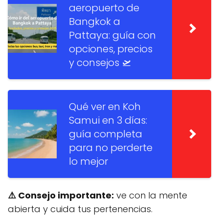
aeropuerto de
Bangkok a
Pattaya: guía con
opciones, precios
y consejos 🛫
Qué ver en Koh
Samui en 3 días:
guía completa
para no perderte
lo mejor
⚠️ Consejo importante:
ve con la mente
abierta y cuida tus pertenencias.