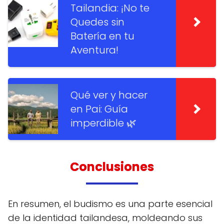
Tailandia: ¡No te
Quedes sin
Batería en tu
Aventura!
Qué ver y hacer
en Pai: Guía
imperdible 🌿
Conclusiones
En resumen, el budismo es una parte esencial
de la identidad tailandesa, moldeando sus