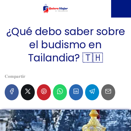
¿Qué debo saber sobre
el budismo en
Tailandia? 🇹🇭
𝐂𝐨𝐦𝐩𝐚𝐫𝐭𝐢𝐫