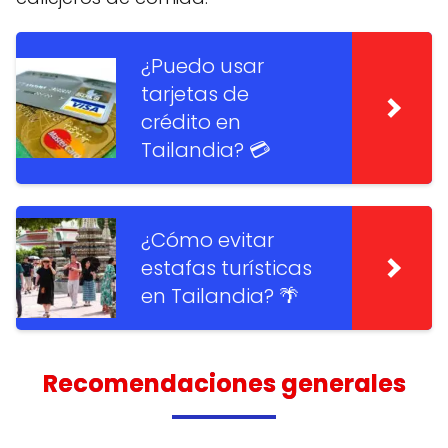
¿Puedo usar
tarjetas de
crédito en
Tailandia? 💳
¿Cómo evitar
estafas turísticas
en Tailandia? 🌴
Recomendaciones generales