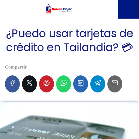
¿Puedo usar tarjetas de
crédito en Tailandia? 💳
𝐂𝐨𝐦𝐩𝐚𝐫𝐭𝐢𝐫