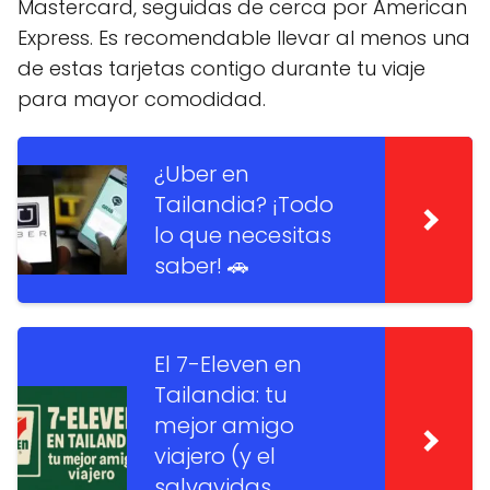
Mastercard, seguidas de cerca por American
Express. Es recomendable llevar al menos una
de estas tarjetas contigo durante tu viaje
para mayor comodidad.
¿Uber en
Tailandia? ¡Todo
lo que necesitas
saber! 🚗
El 7-Eleven en
Tailandia: tu
mejor amigo
viajero (y el
salvavidas