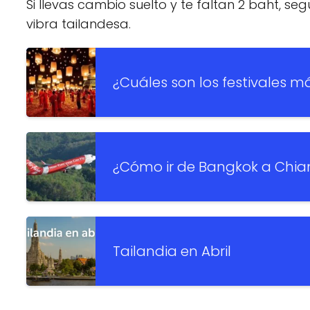
Si llevas cambio suelto y te faltan 2 baht, seg
vibra tailandesa.
¿Cuáles son los festivales m
¿Cómo ir de Bangkok a Chia
Tailandia en Abril