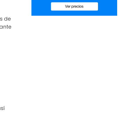
as de
tante
sí