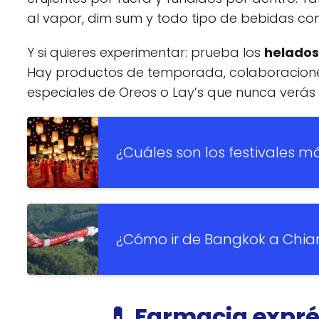
al vapor, dim sum y todo tipo de bebidas co
Y si quieres experimentar: prueba los
helados
Hay productos de temporada, colaboracione
especiales de Oreos o Lay’s que nunca verás 
¿Cuáles son los festivales m
¿Cómo ir de Bangkok a Chia
💊 Farmacia expré