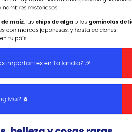
n nombres misteriosos.
 de maíz
, las
chips de alga
o las
gominolas de li
s con marcas japonesas, y hasta ediciones
en tu país.
ás importantes en Tailandia? 🎉
ng Mai? 🚆
s, belleza y cosas raras