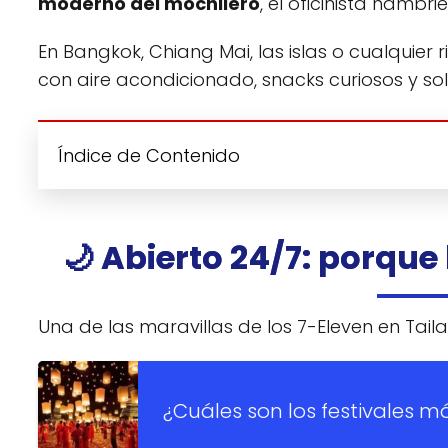
moderno del mochilero
, el oficinista hambr
En Bangkok, Chiang Mai, las islas o cualquie
con aire acondicionado, snacks curiosos y so
Índice de Contenido
🌙 Abierto 24/7: porque
Una de las maravillas de los 7-Eleven en Tai
¿Cuáles son los festivales m