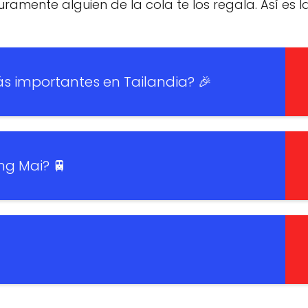
uramente alguien de la cola te los regala. Así es l
ás importantes en Tailandia? 🎉
ng Mai? 🚆