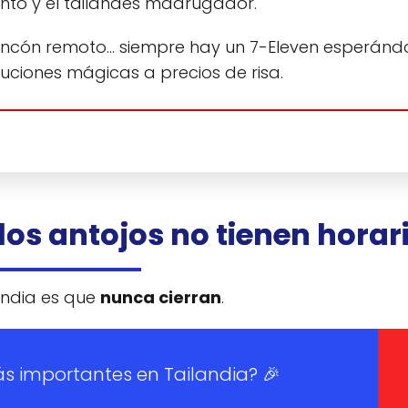
iento y el tailandés madrugador.
r rincón remoto… siempre hay un 7-Eleven esperánd
luciones mágicas a precios de risa.
 los antojos no tienen horar
landia es que
nunca cierran
.
ás importantes en Tailandia? 🎉