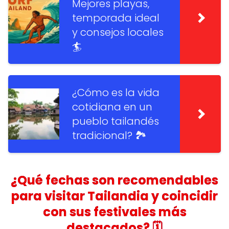
Mejores playas,
temporada ideal
y consejos locales
🏄
¿Cómo es la vida
cotidiana en un
pueblo tailandés
tradicional? 🏞️
¿Qué fechas son recomendables
para visitar Tailandia y coincidir
con sus festivales más
destacados? 🗓️