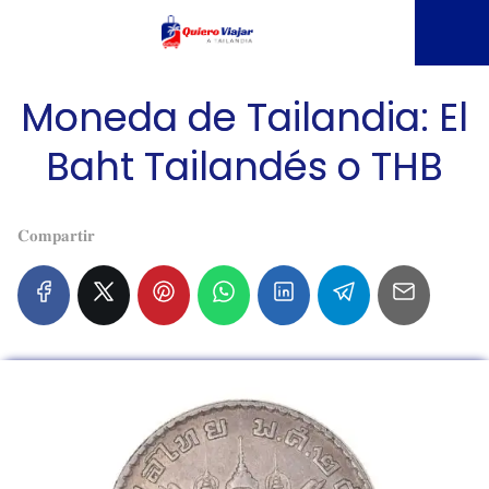
Moneda de Tailandia: El
Baht Tailandés o THB
𝐂𝐨𝐦𝐩𝐚𝐫𝐭𝐢𝐫