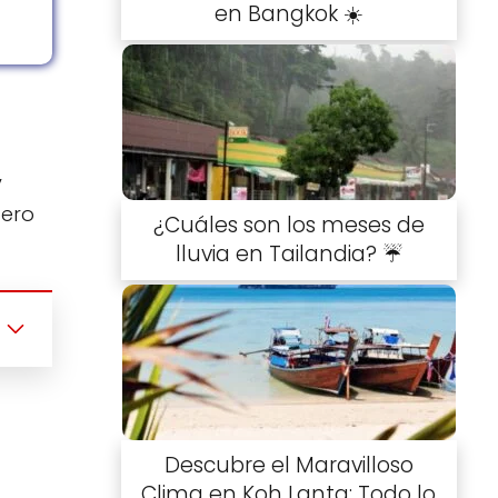
en Bangkok ☀️
y
pero
¿Cuáles son los meses de
lluvia en Tailandia? ☔️
Descubre el Maravilloso
Clima en Koh Lanta: Todo lo