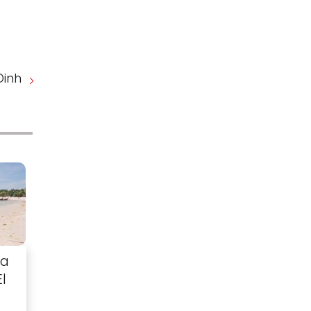
Dinh
ca
El