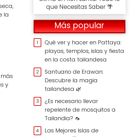
 seca,
que Necesitas Saber 🌴
e la
Más popular
Qué ver y hacer en Pattaya:
playas, templos, islas y fiesta
en la costa tailandesa
a
Santuario de Erawan:
s más
Descubre la magia
s y
tailandesa 🌿
¿Es necesario llevar
repelente de mosquitos a
Tailandia? 🦟
Las Mejores Islas de