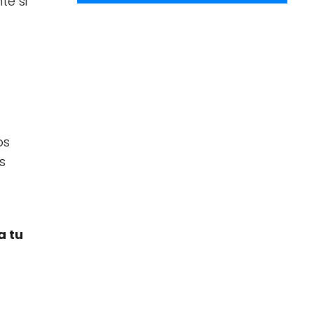
te si
os
s
a tu