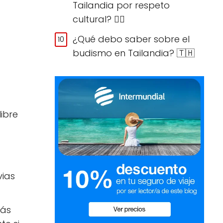
Tailandia por respeto
cultural? 🙅‍♀️
¿Qué debo saber sobre el
budismo en Tailandia? 🇹🇭
libre
vias
más