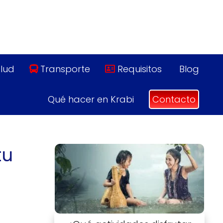
lud
Transporte
Requisitos
Blog
Qué hacer en Krabi
Contacto
tu