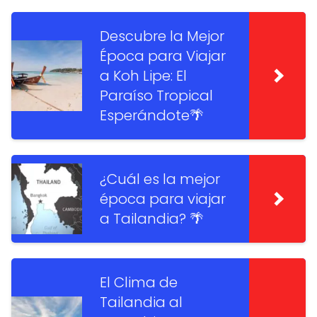
Descubre la Mejor
Época para Viajar
a Koh Lipe: El
Paraíso Tropical
Esperándote🌴
¿Cuál es la mejor
época para viajar
a Tailandia? 🌴
El Clima de
Tailandia al