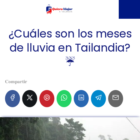
¿Cuáles son los meses
de lluvia en Tailandia?
☔️
𝐂𝐨𝐦𝐩𝐚𝐫𝐭𝐢𝐫