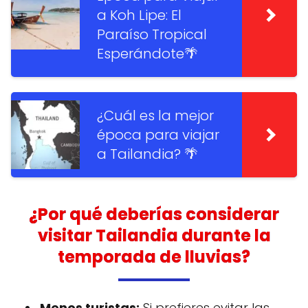
a Koh Lipe: El
Paraíso Tropical
Esperándote🌴
¿Cuál es la mejor
época para viajar
a Tailandia? 🌴
¿Por qué deberías considerar
visitar Tailandia durante la
temporada de lluvias?
Menos turistas:
Si prefieres evitar las