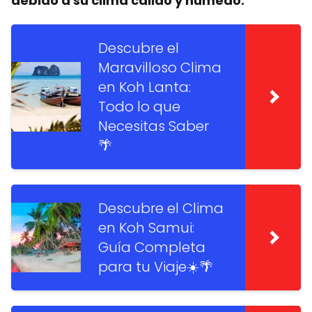
debido a su clima cálido y húmedo.
Descubre el
Maravilloso Clima
en Koh Lanta:
Todo lo que
Necesitas Saber
🌴
Descubre el Clima
en Koh Samui:
Guía Completa
para tu Viaje☀️🌴