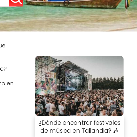
que
ño?
no en
n
¿Dónde encontrar festivales
e
de música en Tailandia? 🎶