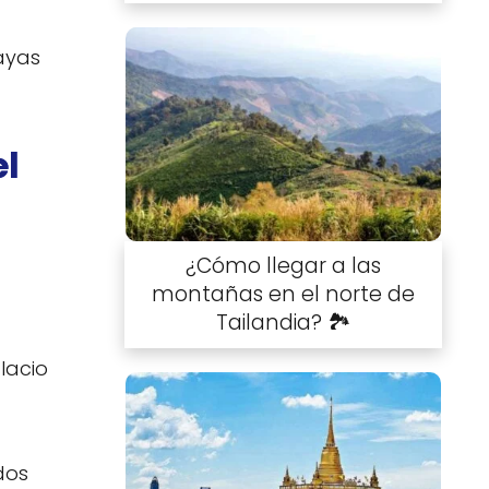
ayas
el
¿Cómo llegar a las
montañas en el norte de
Tailandia? 🏞️
lacio
dos