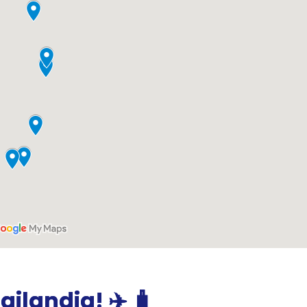
ailandia! ✈️ 🧳