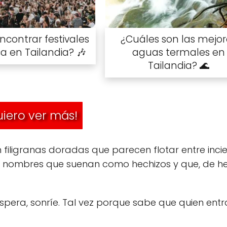
contrar festivales
¿Cuáles son las mejor
a en Tailandia? 🎶
aguas termales en
Tailandia? 🌊
iero ver más!
n filigranas doradas que parecen flotar entre inci
w… nombres que suenan como hechizos y que, de h
espera, sonríe. Tal vez porque sabe que quien entra