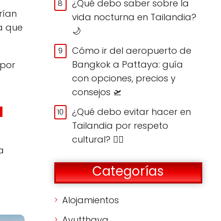
¿Qué debo saber sobre la
rían
vida nocturna en Tailandia?
a que
🌙
Cómo ir del aeropuerto de
Bangkok a Pattaya: guía
 por
con opciones, precios y
consejos 🛫
l
¿Qué debo evitar hacer en
Tailandia por respeto
cultural? 🙅‍♀️
a
Categorías
Alojamientos
Ayutthaya