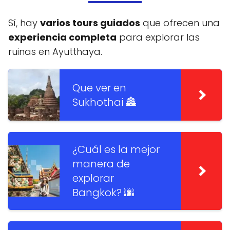
Sí, hay
varios tours guiados
que ofrecen una
experiencia completa
para explorar las
ruinas en Ayutthaya.
Que ver en
Sukhothai 🏯
¿Cuál es la mejor
manera de
explorar
Bangkok? 🌆