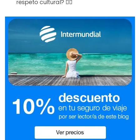
respeto cultural? 🙅‍♀️