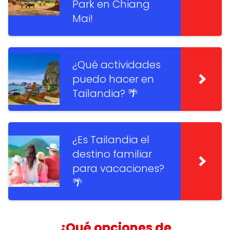
Park en Chiang
Mai!
¿Qué actividades
puedo hacer en
Tailandia? 🌴
¿Es Tailandia el
destino familiar
para vacaciones?
🌴
¿Qué opciones de