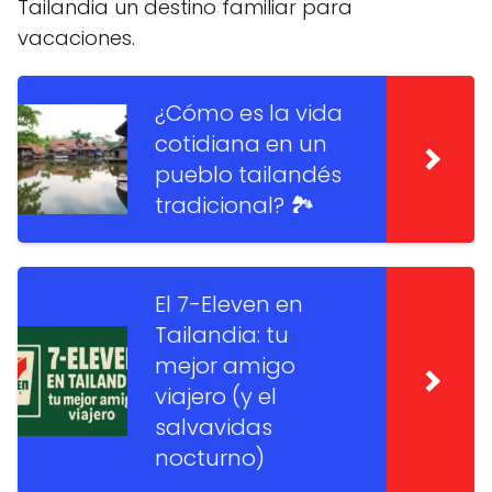
Tailandia un destino familiar para
vacaciones.
¿Cómo es la vida
cotidiana en un
pueblo tailandés
tradicional? 🏞️
El 7-Eleven en
Tailandia: tu
mejor amigo
viajero (y el
salvavidas
nocturno)