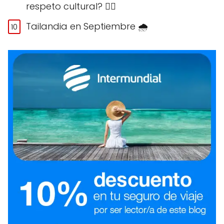
respeto cultural? 🙅‍♀️
Tailandia en Septiembre 🌧️