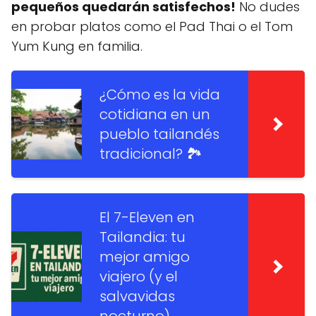
pequeños quedarán satisfechos!
No dudes
en probar platos como el Pad Thai o el Tom
Yum Kung en familia.
¿Cómo es la vida
cotidiana en un
pueblo tailandés
tradicional? 🏞️
El 7-Eleven en
Tailandia: tu
mejor amigo
viajero (y el
salvavidas
nocturno)