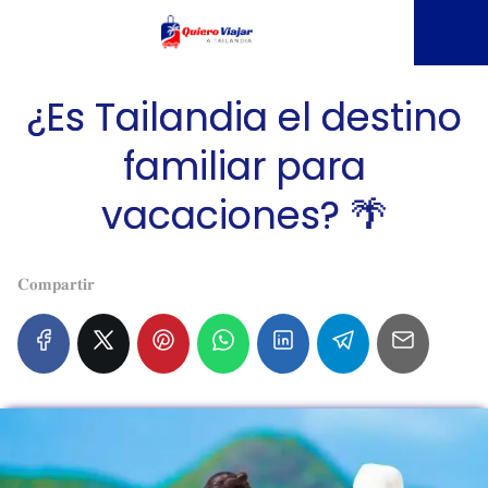
¿Es Tailandia el destino
familiar para
vacaciones? 🌴
𝐂𝐨𝐦𝐩𝐚𝐫𝐭𝐢𝐫