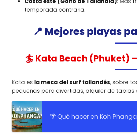
Costa este (Golfo de Tailandia)
: Más t
temporada contraria.
📍 Mejores playas pa
🏄 Kata Beach (Phuket) –
Kata es
la meca del surf tailandés
, sobre t
pequeñas pero divertidas, alquiler de tablas
🌴 Qué hacer en Koh Phanga