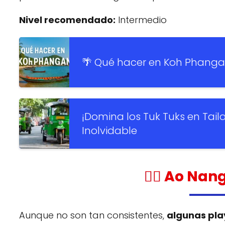
Nivel recomendado:
Intermedio
🌴 Qué hacer en Koh Phanga
¡Domina los Tuk Tuks en Tail
Inolvidable
🏄‍♀️ Ao Na
Aunque no son tan consistentes,
algunas play