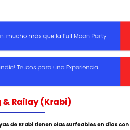
n: mucho más que la Full Moon Party
andia! Trucos para una Experiencia
ng & Railay (Krabi)
as de Krabi tienen olas surfeables en días con