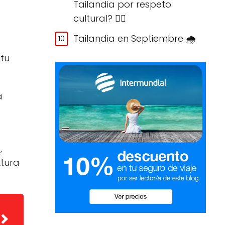
Tailandia por respeto
cultural? 🙅‍♀️
Tailandia en Septiembre 🌧️
 tu
a
,
xtura