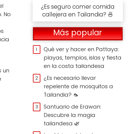
el
¿Es seguro comer comida
callejera en Tailandia? 🍜
. No
Más popular
os
ncia
Qué ver y hacer en Pattaya:
playas, templos, islas y fiesta
en la costa tailandesa
s un
¿Es necesario llevar
e
repelente de mosquitos a
Tailandia? 🦟
Santuario de Erawan:
Descubre la magia
tailandesa 🌿