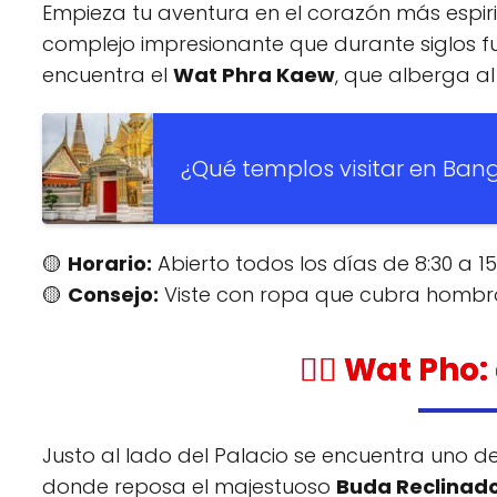
Empieza tu aventura en el corazón más espirit
complejo impresionante que durante siglos fue
encuentra el
Wat Phra Kaew
, que alberga 
¿Qué templos visitar en Ban
🟡
Horario:
Abierto todos los días de 8:30 a 15
🟡
Consejo:
Viste con ropa que cubra hombros
🧘‍♂️ Wat Ph
Justo al lado del Palacio se encuentra uno d
donde reposa el majestuoso
Buda Reclinad