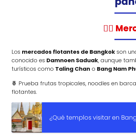
pan
🚣‍♀️ M
Los
mercados flotantes de Bangkok
son una
conocido es
Damnoen Saduak
, aunque tamb
turísticos como
Taling Chan
o
Bang Nam P
🍍 Prueba frutas tropicales, noodles en barc
flotantes.
¿Qué templos visitar en Ban