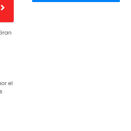
 Gran
or el
s