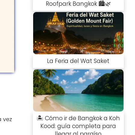
Roofpark Bangkok 🏙️🌿
La Feria del Wat Saket
🏝️ Cómo ir de Bangkok a Koh
a vez
Kood: guía completa para
llegar al paraíso