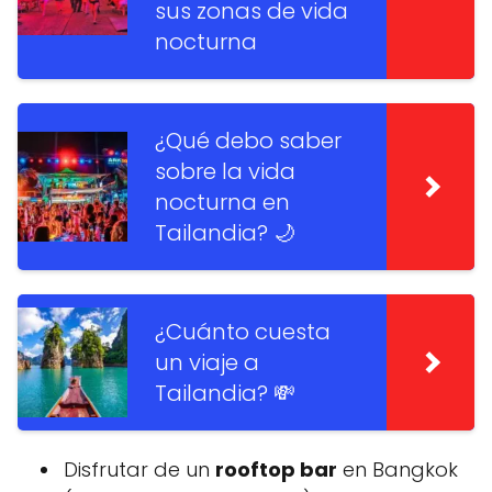
sus zonas de vida
nocturna
¿Qué debo saber
sobre la vida
nocturna en
Tailandia? 🌙
¿Cuánto cuesta
un viaje a
Tailandia? 💸
Disfrutar de un
rooftop bar
en Bangkok