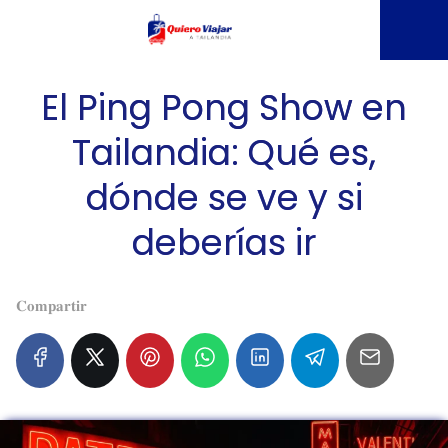
El Ping Pong Show en
Tailandia: Qué es,
dónde se ve y si
deberías ir
𝐂𝐨𝐦𝐩𝐚𝐫𝐭𝐢𝐫