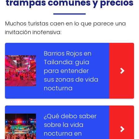
trampas comunes y precios
Muchos turistas caen en lo que parece una
invitación inofensiva:
Barrios Rojos en
Tailandia: guía
para entender
sus zonas de vida
nocturna
¿Qué debo saber
sobre la vida
nocturna en