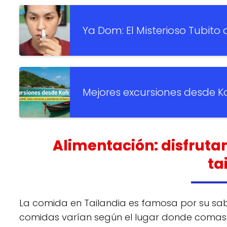
Ya Dom: El Misterioso Tubito
Mejores excursiones desde K
Alimentación: disfrutan
ta
La comida en Tailandia es famosa por su sabo
comidas varían según el lugar donde comas. E