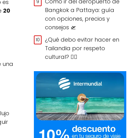
Cómo ir del aeropuerto de
o es
Bangkok a Pattaya: guía
de
20
con opciones, precios y
consejos 🛫
¿Qué debo evitar hacer en
Tailandia por respeto
cultural? 🙅‍♀️
e una
lujo
uir