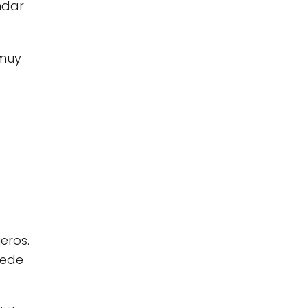
ndar
 muy
eros.
uede