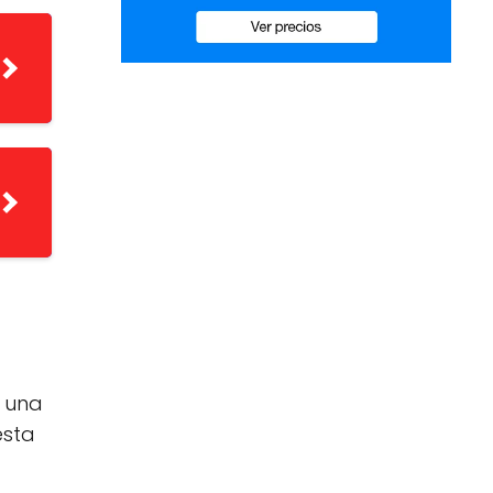
, una
esta