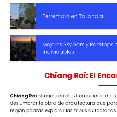
Terremoto en Tailandia
Mejores Sky Bars y Rooftops 
Inolvidables
Chiang Rai: El Enc
Chiang Rai
, situada en el extremo norte de 
deslumbrante obra de arquitectura que par
región podrás explorar las tribus autóctonas 