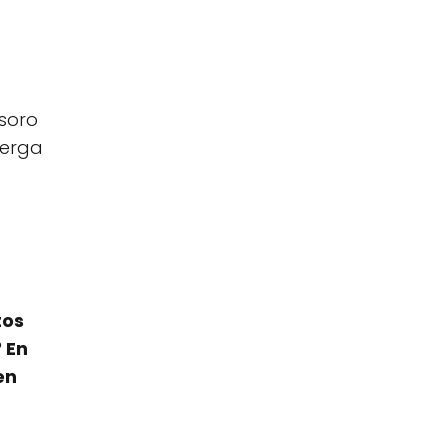
soro
berga
tos
 En
en