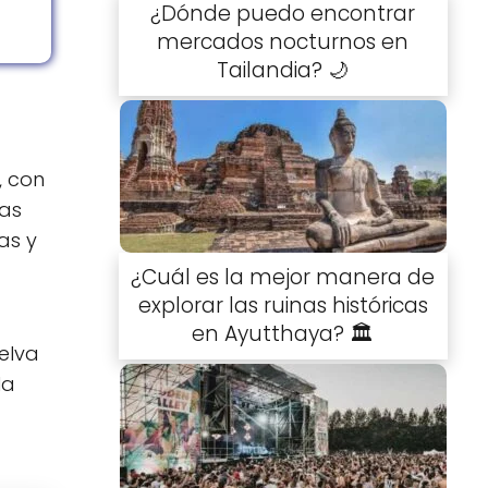
¿Dónde puedo encontrar
mercados nocturnos en
Tailandia? 🌙
l, con
las
as y
¿Cuál es la mejor manera de
explorar las ruinas históricas
en Ayutthaya? 🏛️
elva
la