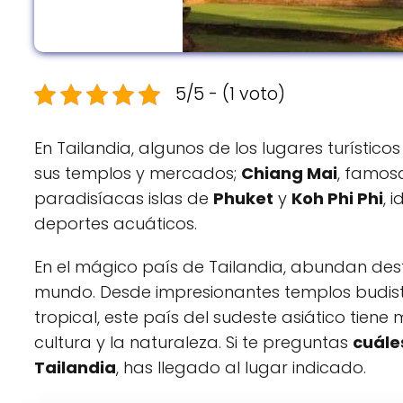
5/5 - (1 voto)
En Tailandia, algunos de los lugares turístic
sus templos y mercados;
Chiang Mai
, famosa
paradisíacas islas de
Phuket
y
Koh Phi Phi
, 
deportes acuáticos.
En el mágico país de Tailandia, abundan desti
mundo. Desde impresionantes templos budist
tropical, este país del sudeste asiático tien
cultura y la naturaleza. Si te preguntas
cuále
Tailandia
, has llegado al lugar indicado.