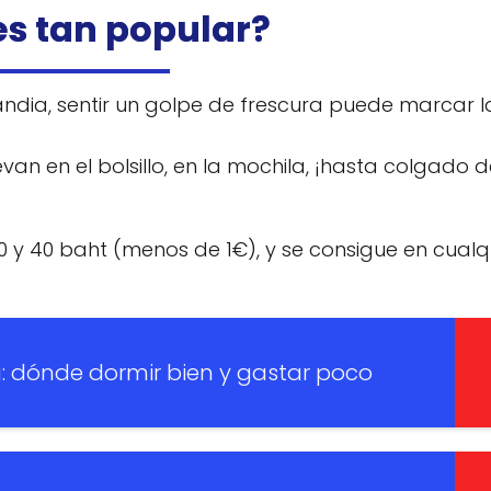
es tan popular?
ndia, sentir un golpe de frescura puede marcar l
an en el bolsillo, en la mochila, ¡hasta colgado d
20 y 40 baht (menos de 1€), y se consigue en cualq
a: dónde dormir bien y gastar poco