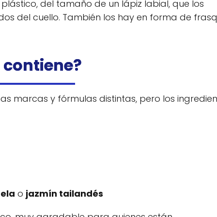
ástico, del tamaño de un lápiz labial, que los
gados del cuello. También los hay en forma de frasq
 contiene?
s marcas y fórmulas distintas, pero los ingredie
nela
o
jazmín tailandés
sco, muy agradable para quienes están