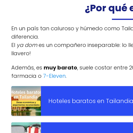
¿Por qué 
En un país tan caluroso y húmedo como Taila
diferencia.
El
ya dom
es un compañero inseparable: lo llev
llavero!
Además, es
muy barato
, suele costar entre 
farmacia o
7-Eleven
.
Hoteles baratos en Tailandi