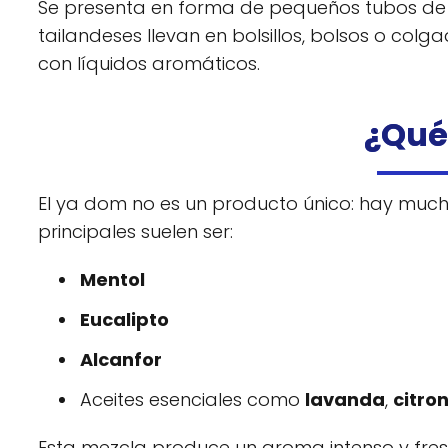
Se presenta en forma de pequeños tubos de pl
tailandeses llevan en bolsillos, bolsos o col
con líquidos aromáticos.
¿Qué
El ya dom no es un producto único: hay mucha
principales suelen ser:
Mentol
Eucalipto
Alcanfor
Aceites esenciales como
lavanda
,
citro
Esta mezcla produce un aroma intenso y fre