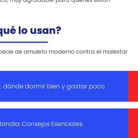
qué lo usan?
ecie de amuleto moderno contra el malestar
a: dónde dormir bien y gastar poco
landia: Consejos Esenciales