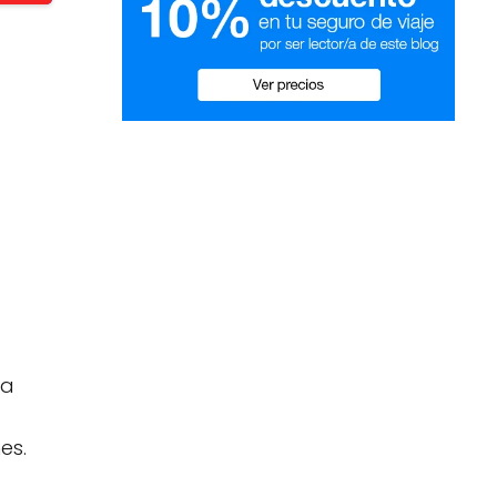
la
es.