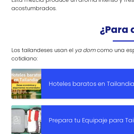
acostumbrados.
¿Para 
Los tailandeses usan el
ya dom
como una esp
cotidiano:
Hoteles baratos en Tailandi
Prepara tu Equipaje para Tai