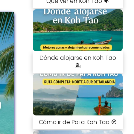
Qué ver en Koh Tao 🐠
Dónde alojarse en Koh Tao
🏝️
Cómo ir de Pai a Koh Tao 🧭