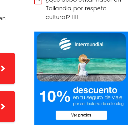
Tailandia por respeto
cultural? 🙅‍♀️
en