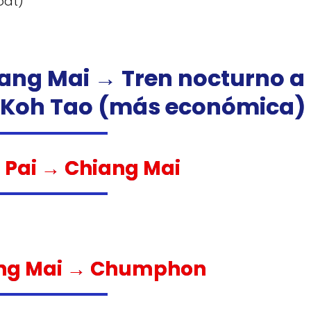
oat)
hiang Mai → Tren nocturno a
 Koh Tao (más económica)
n Pai → Chiang Mai
iang Mai → Chumphon