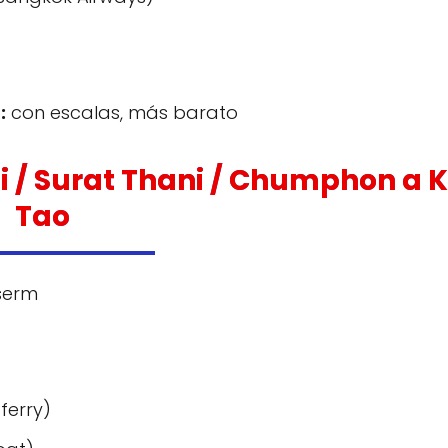
:
con escalas, más barato
i / Surat Thani / Chumphon a 
Tao
serm
ferry)