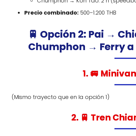
Chumphon → Koh Tao: 2 h (speedb
Precio combinado:
500–1.200 THB
🚆 Opción 2: Pai → C
Chumphon → Ferry a
1. 🚐 Miniva
(Mismo trayecto que en la opción 1)
2. 🚆 Tren Ch