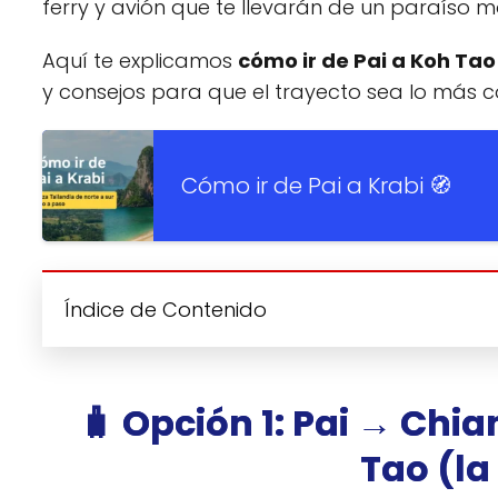
ferry y avión que te llevarán de un paraíso m
Aquí te explicamos
cómo ir de Pai a Koh Tao
y consejos para que el trayecto sea lo más 
Cómo ir de Pai a Krabi 🧭
Índice de Contenido
🧳 Opción 1: Pai → Chi
Tao (la