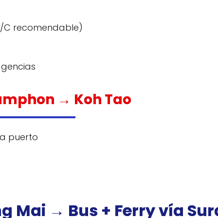
e A/C recomendable)
 agencias
Chumphon → Koh Tao
 a puerto
ng Mai → Bus + Ferry vía Sur