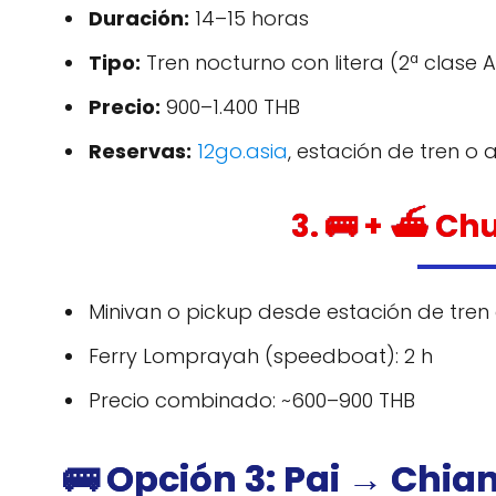
Duración:
14–15 horas
Tipo:
Tren nocturno con litera (2ª clas
Precio:
900–1.400 THB
Reservas:
12go.asia
, estación de tren o
3. 🚌 + ⛴️ 
Minivan o pickup desde estación de tren
Ferry Lomprayah (speedboat): 2 h
Precio combinado: ~600–900 THB
🚌 Opción 3: Pai → Chia