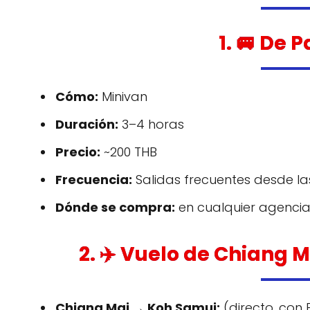
1. 🚐 De 
Cómo:
Minivan
Duración:
3–4 horas
Precio:
~200 THB
Frecuencia:
Salidas frecuentes desde las
Dónde se compra:
en cualquier agencia 
2. ✈️ Vuelo de Chiang 
Chiang Mai → Koh Samui:
(directo, con