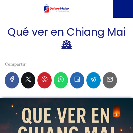
Qué ver en Chiang Mai
🏯
𝐂𝐨𝐦𝐩𝐚𝐫𝐭𝐢𝐫