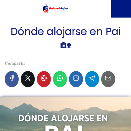
Dónde alojarse en Pai
🏡
𝐂𝐨𝐦𝐩𝐚𝐫𝐭𝐢𝐫