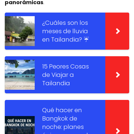
panorámicas
.
¿Cuáles son los
meses de lluvia
en Tailandia? ☔️
15 Peores Cosas
de Viajar a
Tailandia
Qué hacer en
Bangkok de
noche: planes