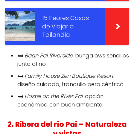
15 Peores Cosas
de Viajar a
Tailandia
🛏️
Baan Pai Riverside
: bungalows sencillos
junto al río.
🛏️
Family House Zen Boutique Resort
:
diseño cuidado, tranquilo pero céntrico.
🛏️
Hostel on the River Pai
: opción
económica con buen ambiente.
2.
Ribera del río Pai
– Naturaleza
y vistas