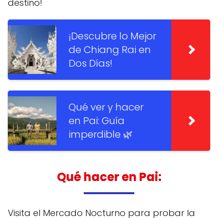
destino!
¡Descubre lo Mejor
de Chiang Rai en
Dos Días!
Qué ver y hacer
en Pai: Guía
imperdible 🌿
Qué hacer en Pai:
Visita el Mercado Nocturno para probar la