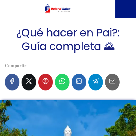
¿Qué hacer en Pai?:
Guía completa 🌄
𝐂𝐨𝐦𝐩𝐚𝐫𝐭𝐢𝐫