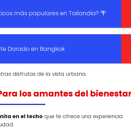
sticos más populares en Tailandia? 🌴
nte Dorado en Bangkok
tras disfrutas de la vista urbana.
Para los amantes del bienesta
inita en el techo
que te ofrece una experiencia
iudad.