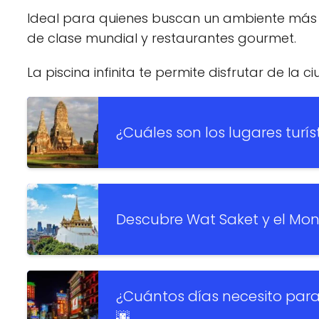
Ideal para quienes buscan un ambiente más tr
de clase mundial y restaurantes gourmet.
La piscina infinita te permite disfrutar de la
¿Cuáles son los lugares turí
Descubre Wat Saket y el Mo
¿Cuántos días necesito pa
🌆