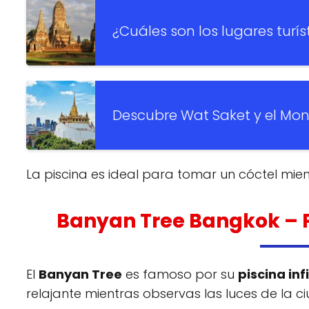
¿Cuáles son los lugares turí
Descubre Wat Saket y el Mo
La piscina es ideal para tomar un cóctel mien
Banyan Tree Bangkok
– 
El
Banyan Tree
es famoso por su
piscina inf
relajante mientras observas las luces de la c