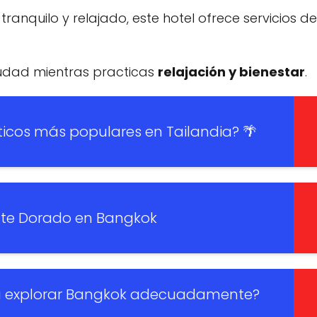
anquilo y relajado, este hotel ofrece servicios d
 ciudad mientras practicas
relajación y bienestar
.
sticos más populares en Tailandia? 🌴
nte Dorado en Bangkok
ra explorar Bangkok adecuadamente?