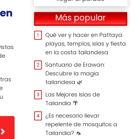
 en
Más popular
Qué ver y hacer en Pattaya:
playas, templos, islas y fiesta
istas
en la costa tailandesa
de
Santuario de Erawan:
Descubre la magia
ntras
tailandesa 🌿
e
Las Mejores Islas de
su
Tailandia 🌴
¿Es necesario llevar
repelente de mosquitos a
Tailandia? 🦟