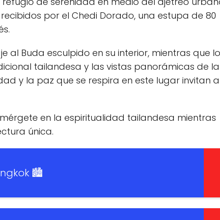
 un refugio de serenidad en medio del ajetreo urba
on recibidos por el Chedi Dorado, una estupa de 80
és.
e al Buda esculpido en su interior, mientras que l
adicional tailandesa y las vistas panorámicas de la
dad y la paz que se respira en este lugar invitan a
umérgete en la espiritualidad tailandesa mientras
ectura única.
ngkok 🏙️