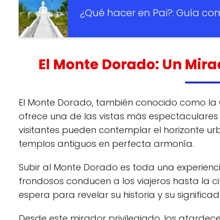
¿Qué hacer en Pai?: Guía co
El Monte Dorado: Un Mir
El Monte Dorado, también conocido como la 
ofrece una de las vistas más espectaculares d
visitantes pueden contemplar el horizonte u
templos antiguos en perfecta armonía.
Subir al Monte Dorado es toda una experienc
frondosos conducen a los viajeros hasta la 
espera para revelar su historia y su significado
Desde este mirador privilegiado, los atardec