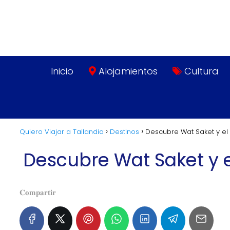
Inicio
Alojamientos
Cultura
Quiero Viajar a Tailandia
Destinos
Descubre Wat Saket y e
Descubre Wat Saket y 
𝐂𝐨𝐦𝐩𝐚𝐫𝐭𝐢𝐫