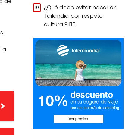
no de
¿Qué debo evitar hacer en
Tailandia por respeto
cultural? 🙅‍♀️
os
 la