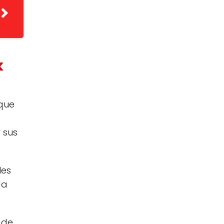
k
 que
 sus
les
da
 de