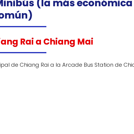
 Minibús (la más económica
omún)
hiang Rai a Chiang Mai
ipal de Chiang Rai a la Arcade Bus Station de Ch
)