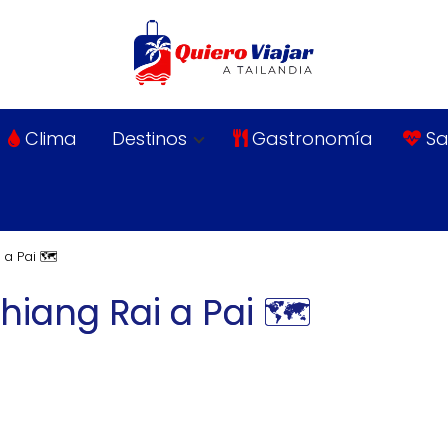
Clima
Destinos
Gastronomía
Sa
a Pai 🗺️
iang Rai a Pai 🗺️