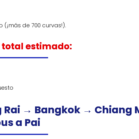
 (¡más de 700 curvas!).
 total estimado:
uesto
ng Rai → Bangkok → Chiang 
bus a Pai