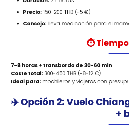
Duración:
3.5 horas
Precio:
150-200 THB (~5 €)
Consejo:
lleva medicación para el mareo
⏱️ Tiempo
7-8 horas + transbordo de 30-60 min
Coste total:
300-450 THB (~8-12 €)
Ideal para:
mochileros y viajeros con presup
✈️ Opción 2: Vuelo Chia
+ 