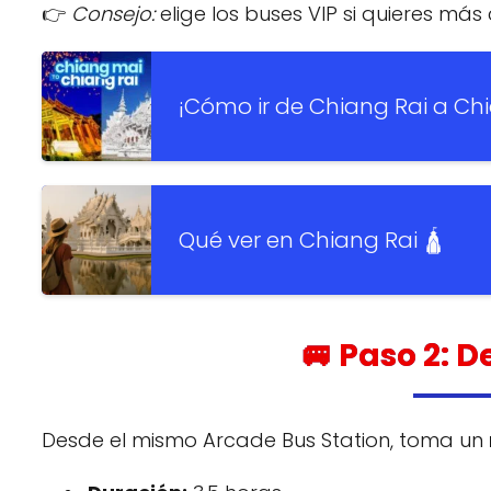
👉
Consejo:
elige los buses VIP si quieres má
¡Cómo ir de Chiang Rai a Ch
Qué ver en Chiang Rai 🛕
🚐 Paso 2: D
Desde el mismo Arcade Bus Station, toma un