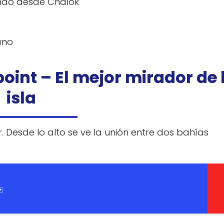
ando desde Chalok
ano
oint – El mejor mirador de 
isla
ar. Desde lo alto se ve la unión entre dos bahías
️