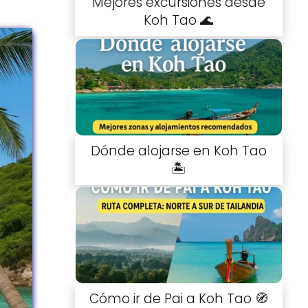
Mejores excursiones desde
Koh Tao 🌊
Dónde alojarse en Koh Tao
🏝️
Cómo ir de Pai a Koh Tao 🧭