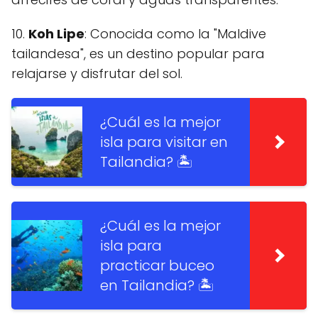
10.
Koh Lipe
: Conocida como la "Maldive
tailandesa", es un destino popular para
relajarse y disfrutar del sol.
¿Cuál es la mejor
isla para visitar en
Tailandia? 🏝️
¿Cuál es la mejor
isla para
practicar buceo
en Tailandia? 🏝️