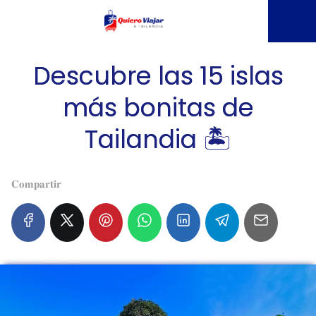
Descubre las 15 islas
más bonitas de
Tailandia 🏝️
𝐂𝐨𝐦𝐩𝐚𝐫𝐭𝐢𝐫