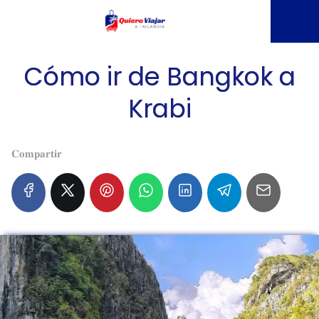
Cómo ir de Bangkok a
Krabi
𝐂𝐨𝐦𝐩𝐚𝐫𝐭𝐢𝐫