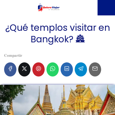
¿Qué templos visitar en
Bangkok? 🏯
𝐂𝐨𝐦𝐩𝐚𝐫𝐭𝐢𝐫