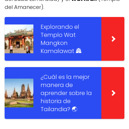
del Amanecer).
Explorando el
Templo Wat
Mangkon
Kamalawat 🏯
¿Cuál es la mejor
manera de
aprender sobre la
historia de
Tailandia? 🌏