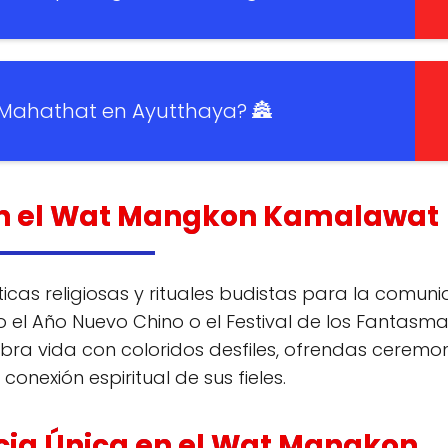
Mahathat en Ayutthaya? 🏯
 en el Wat Mangkon Kamalawat
icas religiosas y rituales budistas para la comun
o el Año Nuevo Chino o el Festival de los Fantasm
a vida con coloridos desfiles, ofrendas ceremon
onexión espiritual de sus fieles.
cia Única en el Wat Mangkon