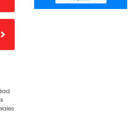
idad
as
iales