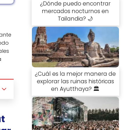
¿Dónde puedo encontrar
mercados nocturnos en
Tailandia? 🌙
nante
todo
ales
a
¿Cuál es la mejor manera de
explorar las ruinas históricas
en Ayutthaya? 🏛️
t