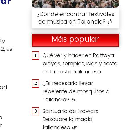
rar
¿Dónde encontrar festivales
de música en Tailandia? 🎶
Más popular
te
2, es
Qué ver y hacer en Pattaya:
playas, templos, islas y fiesta
en la costa tailandesa
¿Es necesario llevar
dad
repelente de mosquitos a
Tailandia? 🦟
Santuario de Erawan:
a
Descubre la magia
r
tailandesa 🌿