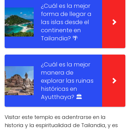
¿Cuál es la mejor
forma de llegar a
las islas desde el
continente en
Tailandia? 🌴
¿Cuál es la mejor
manera de
explorar las ruinas
históricas en
Ayutthaya? 🏛️
Visitar este templo es adentrarse en la
historia y la espiritualidad de Tailandia, y es