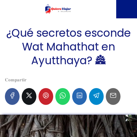
¿Qué secretos esconde
Wat Mahathat en
Ayutthaya? 🏯
𝐂𝐨𝐦𝐩𝐚𝐫𝐭𝐢𝐫