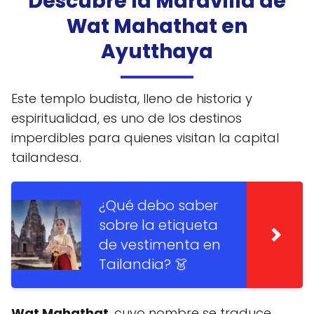
Descubre la Maravilla de
Wat Mahathat en
Ayutthaya
Este templo budista, lleno de historia y
espiritualidad, es uno de los destinos
imperdibles para quienes visitan la capital
tailandesa.
¿Qué debo saber
sobre la etiqueta
de vestimenta en
Tailandia? 👗
Wat Mahathat
, cuyo nombre se traduce