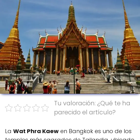
Tu valoración: ¿Qué te ha
parecido el artículo?
La
Wat Phra Kaew
en Bangkok es uno de los
templos más sagrados de Tailandia, ubicado