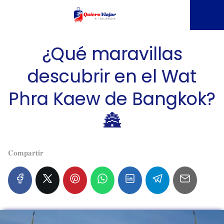
¿Qué maravillas
descubrir en el Wat
Phra Kaew de Bangkok?
🏯
𝐂𝐨𝐦𝐩𝐚𝐫𝐭𝐢𝐫