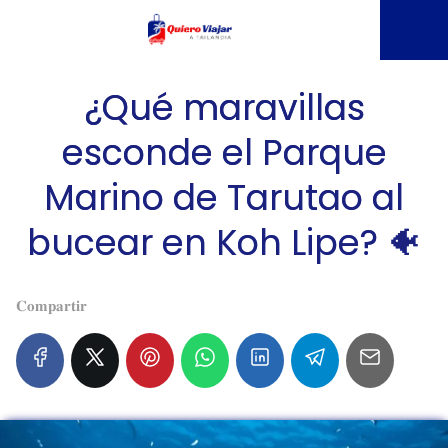
¿Qué maravillas
esconde el Parque
Marino de Tarutao al
bucear en Koh Lipe? 🐠
𝐂𝐨𝐦𝐩𝐚𝐫𝐭𝐢𝐫