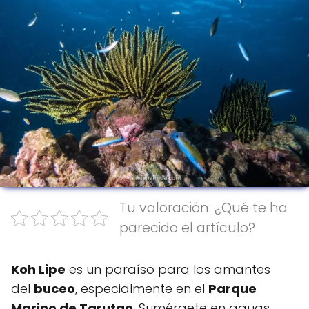
Tu valoración: ¿Qué te ha
parecido el artículo?
Koh Lipe
es un paraíso para los amantes
del
buceo
, especialmente en el
Parque
Marino de Tarutao
. Sumérgete en aguas