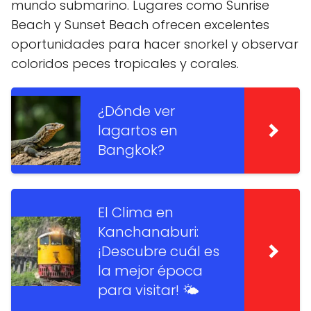
mundo submarino. Lugares como Sunrise
Beach y Sunset Beach ofrecen excelentes
oportunidades para hacer snorkel y observar
coloridos peces tropicales y corales.
¿Dónde ver
lagartos en
Bangkok?
El Clima en
Kanchanaburi:
¡Descubre cuál es
la mejor época
para visitar! 🌤️