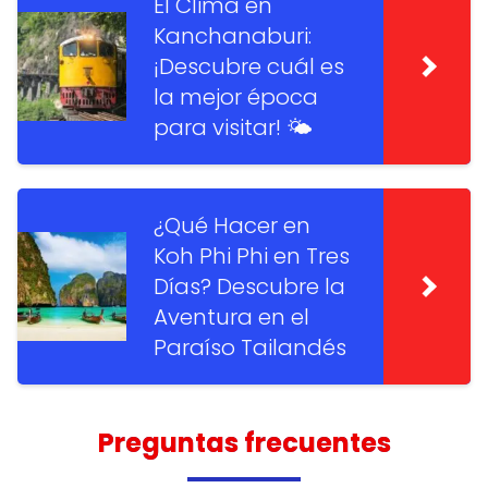
El Clima en
Kanchanaburi:
¡Descubre cuál es
la mejor época
para visitar! 🌤️
¿Qué Hacer en
Koh Phi Phi en Tres
Días? Descubre la
Aventura en el
Paraíso Tailandés
Preguntas frecuentes