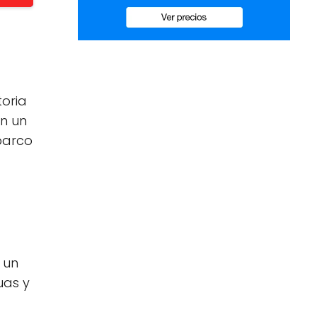
toria
én un
barco
 un
uas y