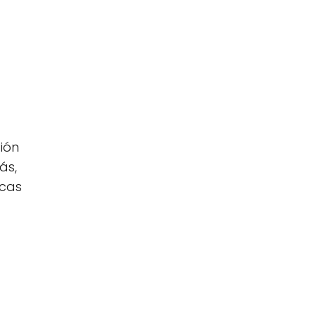
ción
ás,
icas