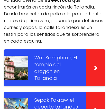
variada oferta de
street food
que
encontrarás en cada rincón de Tailandia.
Desde brochetas de pollo a la parrilla hasta
rollitos de primavera, pasando por deliciosos
curries y sopas, la calle tailandesa es un
festín para los sentidos que te sorprenderá
en cada esquina.
Wat Samphran, El
templo del
dragón en
Tailandia
Sepak Takraw: el
deporte tailandes