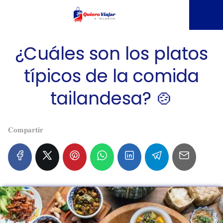
¿Cuáles son los platos
típicos de la comida
tailandesa? 🍲
𝐂𝐨𝐦𝐩𝐚𝐫𝐭𝐢𝐫