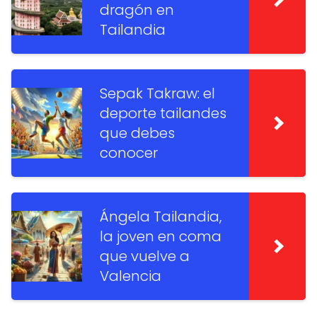
dragón en
Tailandia
Sepak Takraw: el
deporte tailandes
que debes
conocer
Ángela Tailandia,
la joven en coma
que vuelve a
Valencia