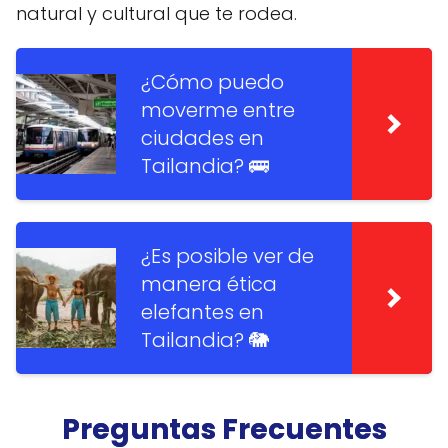
natural y cultural que te rodea.
¿Cómo puedo
moverme entre
ciudades en
Tailandia? 🚌
¿Es posible ver de
manera ética
elefantes en
Tailandia? 🐘
Preguntas Frecuentes