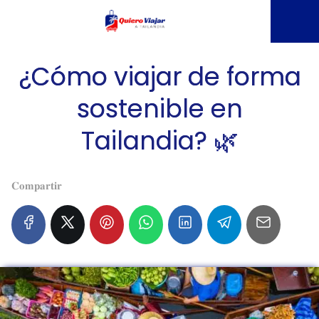
¿Cómo viajar de forma
sostenible en
Tailandia? 🌿
𝐂𝐨𝐦𝐩𝐚𝐫𝐭𝐢𝐫