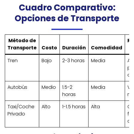
Cuadro Comparativo:
Opciones de Transporte
Método de
R
Transporte
Costo
Duración
Comodidad
Tren
Bajo
2-3 horas
Media
Av
pr
aj
Autobús
Medio
1.5-2
Media
Via
horas
mu
Taxi/Coche
Alto
1-1.5 horas
Alta
Gr
Privado
fam
co