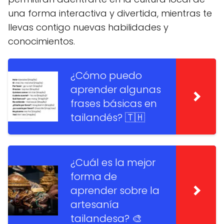
una forma interactiva y divertida, mientras te
llevas contigo nuevas habilidades y
conocimientos.
¿Cómo puedo
aprender algunas
frases básicas en
tailandés? 🇹🇭
¿Cuál es la mejor
forma de
aprender sobre la
artesanía
tailandesa? 🎨