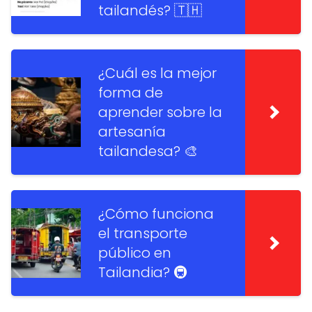
tailandés? 🇹🇭
¿Cuál es la mejor
forma de
aprender sobre la
artesanía
tailandesa? 🎨
¿Cómo funciona
el transporte
público en
Tailandia? 🚇