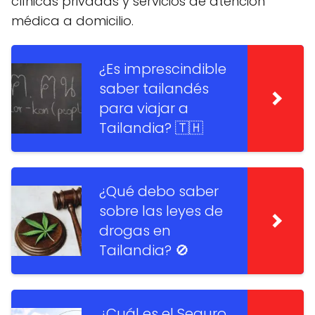
clínicas privadas y servicios de atención
médica a domicilio.
¿Es imprescindible
saber tailandés
para viajar a
Tailandia? 🇹🇭
¿Qué debo saber
sobre las leyes de
drogas en
Tailandia? 🚫
¿Cuál es el Seguro