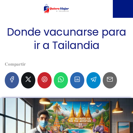
Donde vacunarse para
ir a Tailandia
𝐂𝐨𝐦𝐩𝐚𝐫𝐭𝐢𝐫