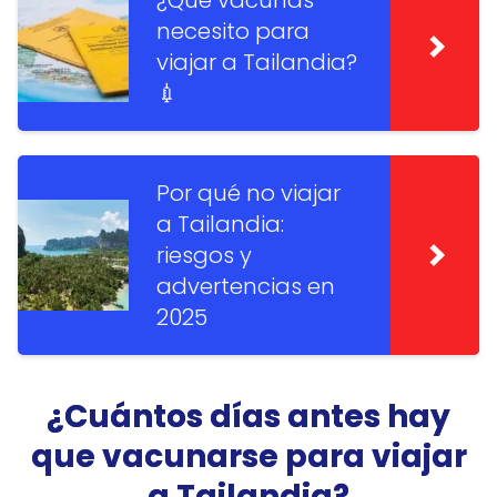
¿Qué vacunas
necesito para
viajar a Tailandia?
💉
Por qué no viajar
a Tailandia:
riesgos y
advertencias en
2025
¿Cuántos días antes hay
que vacunarse para viajar
a Tailandia?