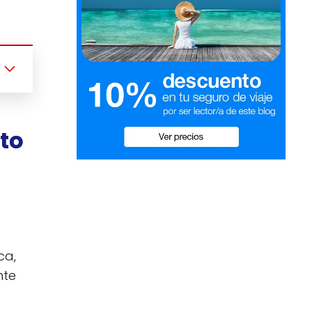
nto
ca,
nte