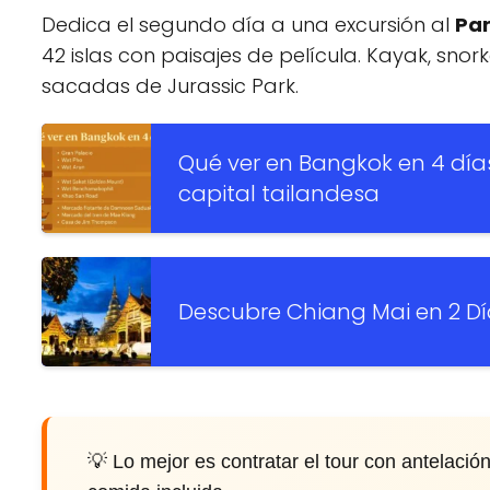
Dedica el segundo día a una excursión al
Par
42 islas con paisajes de película. Kayak, sno
sacadas de Jurassic Park.
Qué ver en Bangkok en 4 día
capital tailandesa
Descubre Chiang Mai en 2 Día
💡 Lo mejor es contratar el tour con antelació