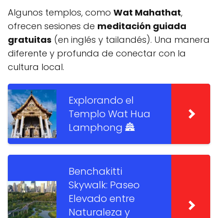
Algunos templos, como
Wat Mahathat
,
ofrecen sesiones de
meditación guiada
gratuitas
(en inglés y tailandés). Una manera
diferente y profunda de conectar con la
cultura local.
Explorando el
Templo Wat Hua
Lamphong 🏯
Benchakitti
Skywalk: Paseo
Elevado entre
Naturaleza y