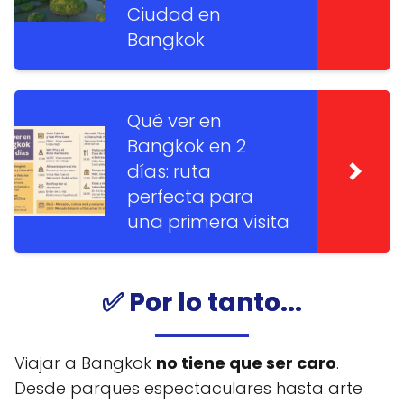
Ciudad en
Bangkok
Qué ver en
Bangkok en 2
días: ruta
perfecta para
una primera visita
✅ Por lo tanto...
Viajar a Bangkok
no tiene que ser caro
.
Desde parques espectaculares hasta arte