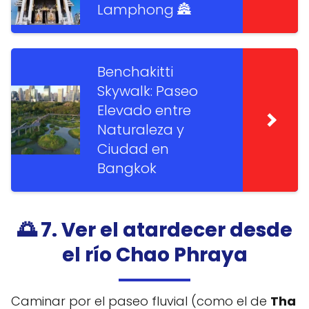
Lamphong 🏯
Benchakitti
Skywalk: Paseo
Elevado entre
Naturaleza y
Ciudad en
Bangkok
🌅 7. Ver el atardecer desde
el río Chao Phraya
Caminar por el paseo fluvial (como el de
Tha