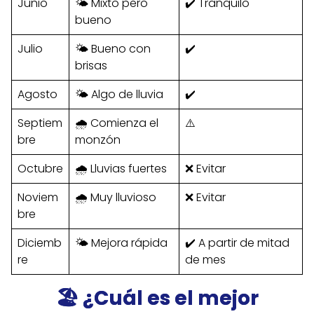
Junio
🌤️ Mixto pero
✔️ Tranquilo
bueno
Julio
🌤️ Bueno con
✔️
brisas
Agosto
🌤️ Algo de lluvia
✔️
Septiem
🌧️ Comienza el
⚠️
bre
monzón
Octubre
🌧️ Lluvias fuertes
❌ Evitar
Noviem
🌧️ Muy lluvioso
❌ Evitar
bre
Diciemb
🌤️ Mejora rápida
✔️ A partir de mitad
re
de mes
🏖️
¿Cuál es el mejor