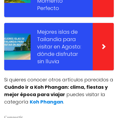
Momento
Perfecto
Mejores islas de
Tailandia para
visitar en Agosto:
dónde disfrutar
sin lluvia
Si quieres conocer otros artículos parecidos a
Cuándo ir a Koh Phangan: clima, fiestas y
mejor época para viajar
puedes visitar la
categoría
Koh Phangan
.
𝐂𝐨𝐦𝐩𝐚𝐫𝐭𝐢𝐫