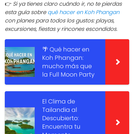
👉
Si ya tienes claro cuándo ir, no te pierdas
esta guía sobre
qué hacer en Koh Phangan
con planes para todos los gustos: playas,
excursiones, fiestas y rincones escondidos.
🌴 Qué hacer en
Koh Phangan:
mucho más que
la Full Moon Party
El Clima de
Tailandia al
Descubierto:
Encuentra tu