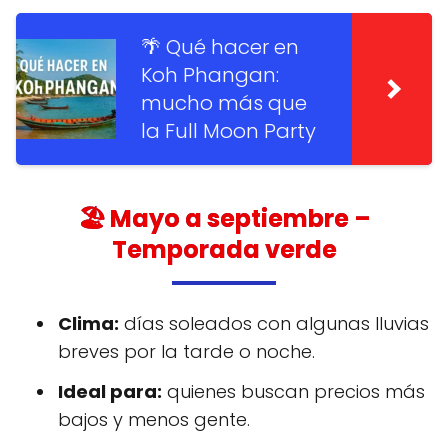
🌴 Qué hacer en
Koh Phangan:
mucho más que
la Full Moon Party
🏖️
Mayo a septiembre
–
Temporada verde
Clima:
días soleados con algunas lluvias
breves por la tarde o noche.
Ideal para:
quienes buscan precios más
bajos y menos gente.