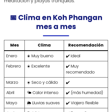
meditación y playas tranquilas.
📅 Clima en Koh Phangan
mes a mes
Mes
Clima
Recomendación
Enero
☀️ Muy bueno
✔️ Ideal
Febrero
☀️ Excelente
✔️ Muy
recomendado
Marzo
☀️ Seco y cálido
✔️
Abril
🌤️ Calor intenso
✔️ (más humedad)
Mayo
🌦️ Lluvias suaves
✔️ Viajero flexible