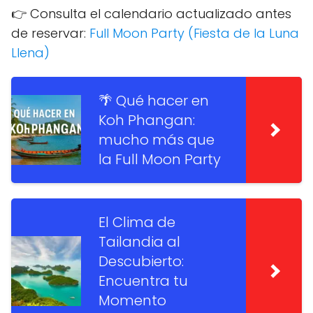
👉 Consulta el calendario actualizado antes
de reservar:
Full Moon Party (Fiesta de la Luna
Llena)
🌴 Qué hacer en
Koh Phangan:
mucho más que
la Full Moon Party
El Clima de
Tailandia al
Descubierto:
Encuentra tu
Momento