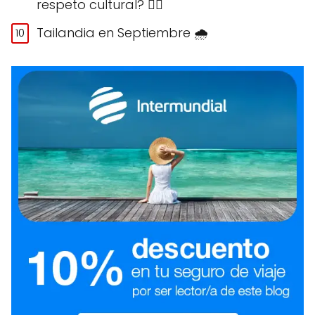
respeto cultural? 🙅‍♀️
Tailandia en Septiembre 🌧️