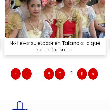
No llevar sujetador en Tailandia: lo que
necesitas saber
…
10
«
1
8
9
11
»