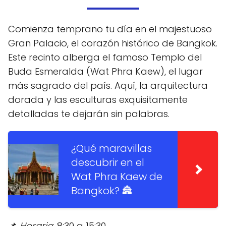
Comienza temprano tu día en el majestuoso
Gran Palacio, el corazón histórico de Bangkok.
Este recinto alberga el famoso Templo del
Buda Esmeralda (Wat Phra Kaew), el lugar
más sagrado del país. Aquí, la arquitectura
dorada y las esculturas exquisitamente
detalladas te dejarán sin palabras.
¿Qué maravillas
descubrir en el
Wat Phra Kaew de
Bangkok? 🏯
📌
Horario
: 8:30 a 15:30