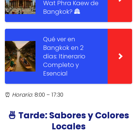
Wat Phra Kaew de
Bangkok? 🏯
Qué ver en
Bangkok en 2
días: Itinerario
Completo y
Esencial
⏰
Horario
: 8:00 – 17:30
🍜 Tarde: Sabores y Colores
Locales