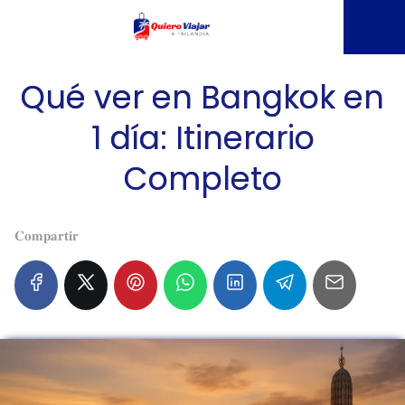
Qué ver en Bangkok en
1 día: Itinerario
Completo
𝐂𝐨𝐦𝐩𝐚𝐫𝐭𝐢𝐫